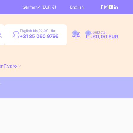
C
L
Germany (EUR €)
English
Facebook
Instagram
YouTube
Linkedi
o
a
u
n
n
g
Search
0
Täglich bis 22:00 Uhr!
Subtotal
t
u
0
0
items
+31 85 060 9796
€0,00 EUR
r
a
y
g
/
e
r
r Fivaro
e
g
i
o
n