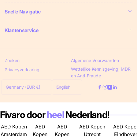
Snelle Navigatie
Klantenservice
Zoeken
Algemene Voorwaarden
Wettelijke Kennisgeving, MDR
Privacyverklaring
en Anti-Fraude
C
L
Germany (EUR €)
English
Facebook
Instagram
YouTube
Linkedin
o
a
u
n
n
g
Fivaro door
heel
Nederland!
t
u
r
a
AED Kopen
AED
AED
AED Kopen
AED Kope
y
g
Amsterdam
Kopen
Kopen
Utrecht
Eindhove