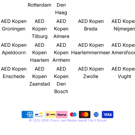
/
e
Rotterdam
Den
r
Haag
e
AED Kopen
AED
AED
AED Kopen
AED Kope
g
Groningen
Kopen
Kopen
Breda
Nijmegen
i
Tilburg
Almere
o
AED Kopen
AED
AED
AED Kopen
AED Kope
n
Apeldoorn
Kopen
Kopen
Haarlemmermeer
Amersfoor
Haarlem
Arnhem
AED Kopen
AED
AED
AED Kopen
AED Kope
Enschede
Kopen
Kopen
Zwolle
Vught
Zaanstad
Den
Bosch
Payment
© 2023-2026,
Fivaro
, een
Rogue-bedrijf
| As it Should
methods