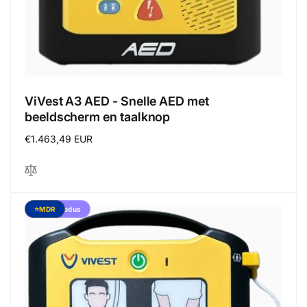
ViVest A3 AED - Snelle AED met
beeldscherm en taalknop
Regular
€1.463,49 EUR
price
Kindermodus
⭐MDR