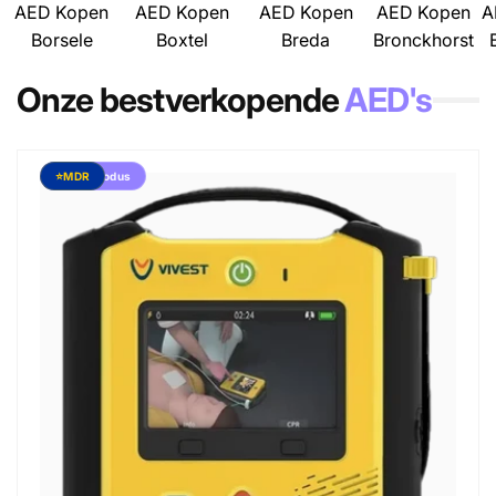
AED Kopen
AED Kopen
AED Kopen
AED Kopen
A
Borsele
Boxtel
Breda
Bronckhorst
Onze bestverkopende
AED's
Kindermodus
⭐MDR