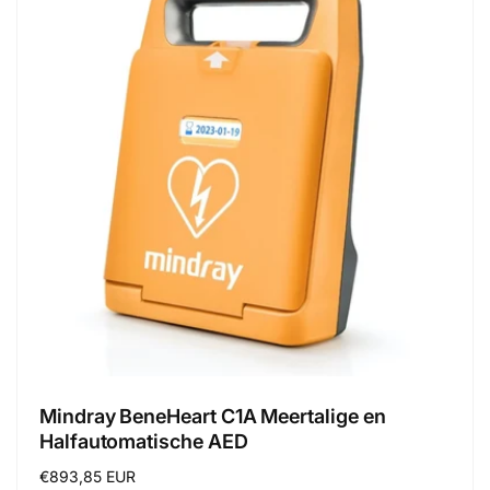
Mindray BeneHeart C1A Meertalige en
Halfautomatische AED
Regular
€893,85 EUR