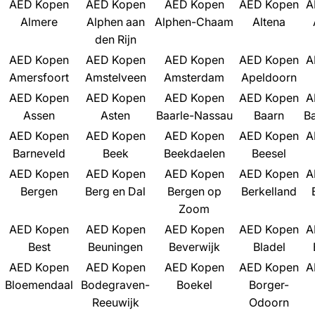
AED Kopen
AED Kopen
AED Kopen
AED Kopen
A
Almere
Alphen aan
Alphen-Chaam
Altena
den Rijn
AED Kopen
AED Kopen
AED Kopen
AED Kopen
A
Amersfoort
Amstelveen
Amsterdam
Apeldoorn
AED Kopen
AED Kopen
AED Kopen
AED Kopen
A
Assen
Asten
Baarle-Nassau
Baarn
B
AED Kopen
AED Kopen
AED Kopen
AED Kopen
A
Barneveld
Beek
Beekdaelen
Beesel
AED Kopen
AED Kopen
AED Kopen
AED Kopen
A
Bergen
Berg en Dal
Bergen op
Berkelland
Zoom
AED Kopen
AED Kopen
AED Kopen
AED Kopen
A
Best
Beuningen
Beverwijk
Bladel
AED Kopen
AED Kopen
AED Kopen
AED Kopen
A
Bloemendaal
Bodegraven-
Boekel
Borger-
Reeuwijk
Odoorn