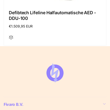
Defibtech Lifeline Halfautomatische AED -
DDU-100
Regular
€1.509,95 EUR
price
Fivaro B.V.