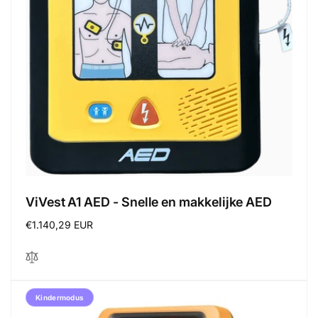
ViVest A1 AED - Snelle en makkelijke AED
Regular
€1.140,29 EUR
price
Kindermodus