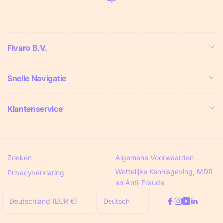
Fivaro B.V.
Snelle Navigatie
Klantenservice
Zoeken
Algemene Voorwaarden
Wettelijke Kennisgeving, MDR
Privacyverklaring
en Anti-Fraude
L
S
Deutschland (EUR €)
Deutsch
Facebook
Instagram
YouTube
Linkedi
a
p