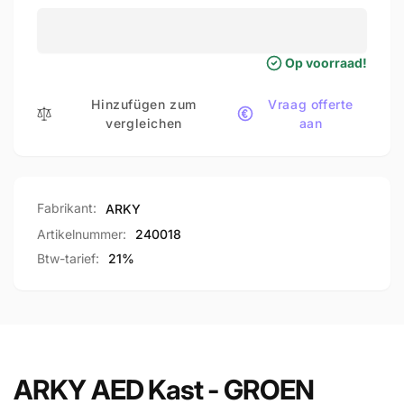
AED
ARKY
Kast
AED
-
Kast
Op voorraad!
GROEN
-
(Binnenkast,
GROEN
geen
Hinzufügen zum
Vraag offerte
(Binnenkast,
code)
vergleichen
aan
geen
code)
Fabrikant:
ARKY
Artikelnummer:
240018
Btw-tarief:
21%
ARKY AED Kast - GROEN