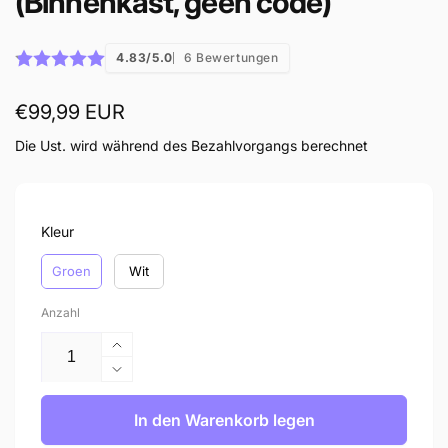
(Binnenkast, geen code)
4.83/5.0
6 Bewertungen
Normaler
€99,99 EUR
Preis
Die Ust. wird während des Bezahlvorgangs berechnet
Kleur
Kleur
Groen
Wit
Anzahl
Erhöhe
die
Verringere
Menge
die
für
Menge
In den Warenkorb legen
ARKY
für