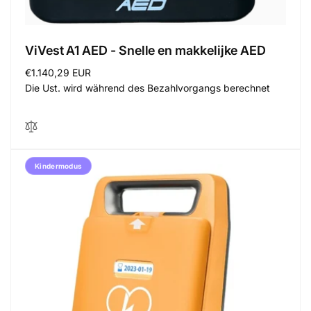
ViVest A1 AED - Snelle en makkelijke AED
Normaler
€1.140,29 EUR
Preis
Die Ust. wird während des Bezahlvorgangs berechnet
Kindermodus