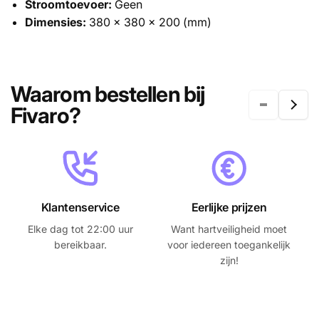
Stroomtoevoer:
Geen
Dimensies:
380 x 380 x 200 (mm)
Waarom bestellen bij
Fivaro?
Klantenservice
Eerlijke prijzen
Elke dag tot 22:00 uur
Want hartveiligheid moet
A
bereikbaar.
voor iedereen toegankelijk
zijn!