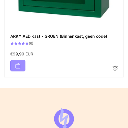
ARKY AED Kast - GROEN (Binnenkast, geen code)
6
(6)
Bewertungen
insgesamt
Normaler
€99,99 EUR
Preis