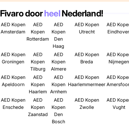
n
r
d
a
Fivaro door
heel
Nederland!
/
c
R
h
AED Kopen
AED
AED
AED Kopen
AED Kope
e
e
Amsterdam
Kopen
Kopen
Utrecht
Eindhove
g
Rotterdam
Den
i
Haag
o
AED Kopen
AED
AED
AED Kopen
AED Kope
n
Groningen
Kopen
Kopen
Breda
Nijmegen
Tilburg
Almere
AED Kopen
AED
AED
AED Kopen
AED Kope
Apeldoorn
Kopen
Kopen
Haarlemmermeer
Amersfoor
Haarlem
Arnhem
AED Kopen
AED
AED
AED Kopen
AED Kope
Enschede
Kopen
Kopen
Zwolle
Vught
Zaanstad
Den
Bosch